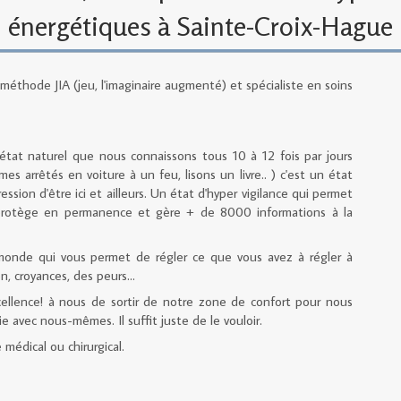
énergétiques à Sainte-Croix-Hague
 méthode JIA (jeu, l'imaginaire augmenté) et spécialiste en soins
état naturel que nous connaissons tous 10 à 12 fois par jours
es arrêtés en voiture à un feu, lisons un livre.. ) c'est un état
ssion d'être ici et ailleurs. Un état d'hyper vigilance qui permet
 protège en permanence et gère + de 8000 informations à la
u monde qui vous permet de régler ce que vous avez à régler à
n, croyances, des peurs...
llence! à nous de sortir de notre zone de confort pour nous
e avec nous-mêmes. Il suffit juste de le vouloir.
édical ou chirurgical.