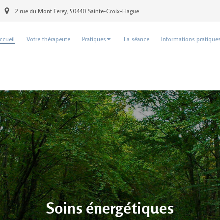
2 rue du Mont Ferey, 50440 Sainte-Croix-Hague
ccueil
Votre thérapeute
Pratiques
La séance
Informations pratique
Soins énergétiques