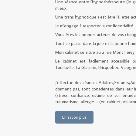
Une séance entre l'hypnothérapeute (le gu
mieux.
Une trans hypnotique s'est être là, être act
Je m'engage à respecter la confidentialité.
Vous êtes les propres acteurs de vos chan
Tout se passe dans la joie et la bonne hum
Mon cabinet se situe au 2 rue Mont Ferey
Le cabinet est facilement accessible p
Tourlaville, La Glacerie, Bricquebec, Valogn
J'effectue des séances Adultes/Enfants/Ad
dorment pas, sont conscientes dans leur im
(stress, confiance, estime de soi, énuré
traumatisme, allergie ... (en cabinet, visioc
En savoir plus