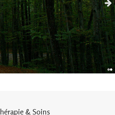
Slid
hérapie & Soins