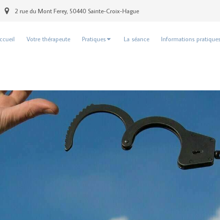
2 rue du Mont Ferey, 50440 Sainte-Croix-Hague
ccueil
Votre thérapeute
Pratiques
La séance
Informations pratique