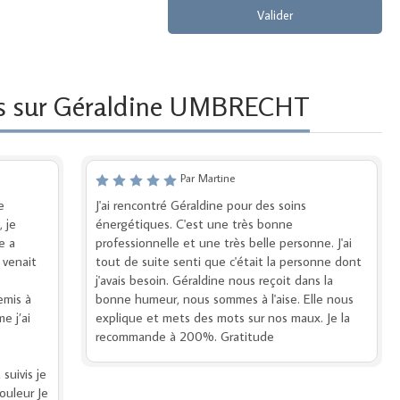
Valider
es sur Géraldine UMBRECHT
Par Martine
e
J'ai rencontré Géraldine pour des soins
 je
énergétiques. C'est une très bonne
e a
professionnelle et une très belle personne. J'ai
 venait
tout de suite senti que c'était la personne dont
j'avais besoin. Géraldine nous reçoit dans la
emis à
bonne humeur, nous sommes à l'aise. Elle nous
e j’ai
explique et mets des mots sur nos maux. Je la
recommande à 200%. Gratitude
suivis je
ouleur Je